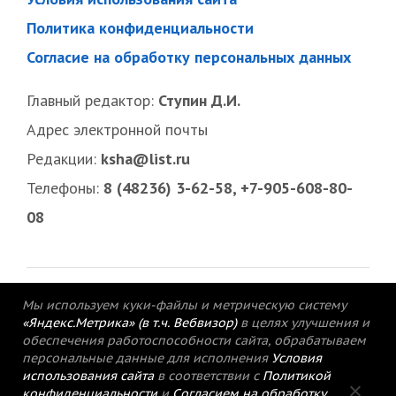
Политика конфиденциальности
Согласие на обработку персональных данных
Главный редактор:
Ступин Д.И.
Адрес электронной почты
Редакции:
ksha@list.ru
Телефоны:
8 (48236) 3-62-58, +7-905-608-80-
08
Мы используем куки-файлы и метрическую систему
«Яндекс.Метрика» (в т.ч. Вебвизор)
в целях улучшения и
обеспечения работоспособности сайта, обрабатываем
персональные данные для исполнения
Условия
использования сайта
в соответствии с
Политикой
конфиденциальности
и
Согласием на обработку