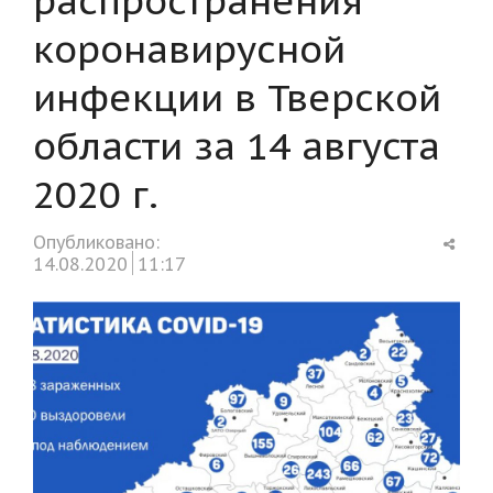
коронавирусной
инфекции в Тверской
области за 14 августа
2020 г.
Shar
Опубликовано:
this
14.08.2020
11:17
post