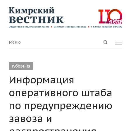
Open
Menu
Меню
search
panel
Губерния
Информация
оперативного штаба
по предупреждению
завоза и
распространения