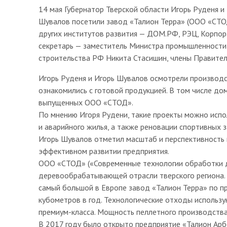
14 мая Губернатор Тверской области Игорь Руденя 
Шувалов посетили завод «Талион Терра» (ООО «СТОД
других институтов развития — ДОМ.РФ, РЭЦ, Корпор
секретарь — заместитель Министра промышленности 
строительства РФ Никита Стасишин, члены Правител
Игорь Руденя и Игорь Шувалов осмотрели производс
ознакомились с готовой продукцией. В том числе до
выпущенных ООО «СТОД».
По мнению Игоря Рудени, такие проекты можно испо
и аварийного жилья, а также реновации спортивных з
Игорь Шувалов отметил масштаб и перспективность 
эффективном развитии предприятия.
ООО «СТОД» («Современные технологии обработки д
деревообрабатывающей отрасли тверского региона. 
самый большой в Европе завод «Талион Терра» по 
кубометров в год. Технологические отходы использу
премиум-класса. Мощность пеллетного производства —
В 2017 году было открыто предприятие «Талион Ар