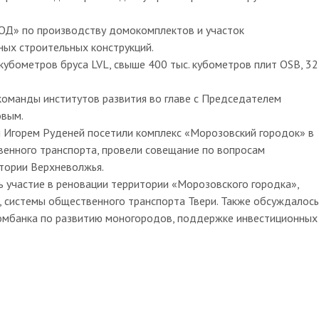
ОД» по производству домокомплектов и участок
ных строительных конструкций.
убометров бруса LVL, свыше 400 тыс. кубометров плит OSB, 32
 команды институтов развития во главе с Председателем
овым.
 Игорем Руденей посетили комплекс «Морозовский городок» в
венного транспорта, провели совещание по вопросам
тории Верхневолжья.
 участие в реновации территории «Морозовского городка»,
, системы общественного транспорта Твери. Также обсуждалось
номбанка по развитию моногородов, поддержке инвестиционных