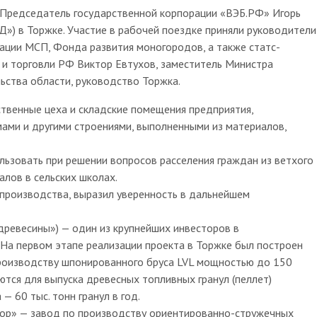
и Председатель государственной корпорации «ВЭБ.РФ» Игорь
») в Торжке. Участие в рабочей поездке приняли руководители
ации МСП, Фонда развития моногородов, а также статс-
и торговли РФ Виктор Евтухов, заместитель Министра
ьства области, руководство Торжка.
твенные цеха и складские помещения предприятия,
мами и другими строениями, выполненными из материалов,
льзовать при решении вопросов расселения граждан из ветхого
алов в сельских школах.
производства, выразил уверенность в дальнейшем
ревесины») — один из крупнейших инвесторов в
На первом этапе реализации проекта в Торжке был построен
производству шпонированного бруса LVL мощностью до 150
ются для выпуска древесных топливных гранул (пеллет)
 60 тыс. тонн гранул в год.
бор» — завод по производству ориентированно-стружечных