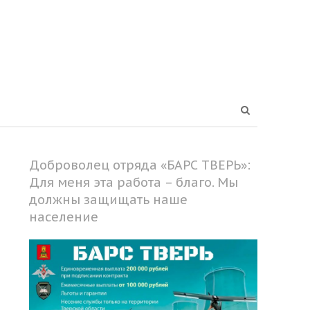
Open
search
panel
Доброволец отряда «БАРС ТВЕРЬ»:
Для меня эта работа – благо. Мы
должны защищать наше
население
Share
this