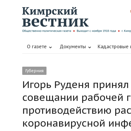
О газете
Документы
Кадастровые
Губерния
Игорь Руденя принял
совещании рабочей г
противодействию ра
коронавирусной инф