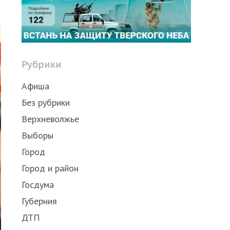
Share
this
post
Рубрики
Афиша
Без рубрики
Верхневолжье
Выборы
Город
Город и район
Госдума
Губерния
ДТП