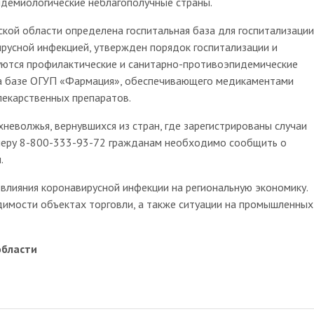
идемиологические неблагополучные страны.
 области определена госпитальная база для госпитализации
ирусной инфекцией, утвержден порядок госпитализации и
уются профилактические и санитарно-противоэпидемические
 на базе ОГУП «Фармация», обеспечивающего медикаментами
лекарственных препаратов.
волжья, вернувшихся из стран, где зарегистрированы случаи
омеру 8-800-333-93-72 гражданам необходимо сообщить о
н.
ияния коронавирусной инфекции на региональную экономику.
имости объектах торговли, а также ситуации на промышленных
области