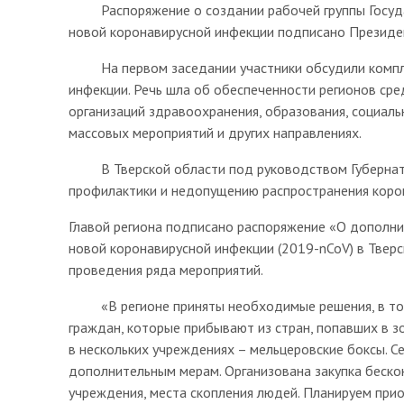
Распоряжение о создании рабочей группы Госуда
новой коронавирусной инфекции подписано Презид
На первом заседании участники обсудили комплек
инфекции. Речь шла об обеспеченности регионов ср
организаций здравоохранения, образования, социаль
массовых мероприятий и других направлениях.
В Тверской области под руководством Губернатор
профилактики и недопущению распространения кор
Главой региона подписано распоряжение «О дополни
новой коронавирусной инфекции (2019-nCoV) в Тверс
проведения ряда мероприятий.
«В регионе приняты необходимые решения, в том 
граждан, которые прибывают из стран, попавших в з
в нескольких учреждениях – мельцеровские боксы. С
дополнительным мерам. Организована закупка беск
учреждения, места скопления людей. Планируем при