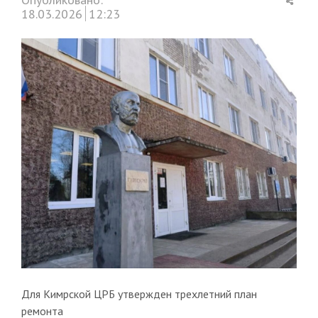
this
18.03.2026
12:23
post
Для Кимрской ЦРБ утвержден трехлетний план
ремонта