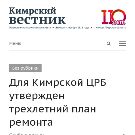
Open
Menu
Меню
search
panel
Без рубрики
Для Кимрской ЦРБ
утвержден
трехлетний план
ремонта
Shar
Опубликовано: