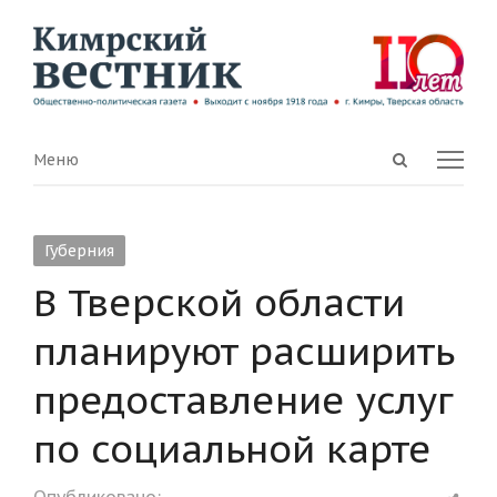
Open
Menu
Меню
search
panel
Губерния
В Тверской области
планируют расширить
предоставление услуг
по социальной карте
Shar
Опубликовано: