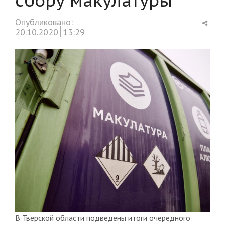
Shar
Опубликовано:
this
20.10.2020
13:29
post
В Тверской области подведены итоги очередного