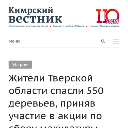
Open
Menu
Меню
search
panel
Губерния
Жители Тверской
области спасли 550
деревьев, приняв
участие в акции по
сбору макулатуры