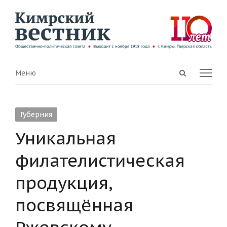
Open
Menu
Меню
search
panel
Губерния
Уникальная
филателистическая
продукция,
посвящённая
Ржевскому