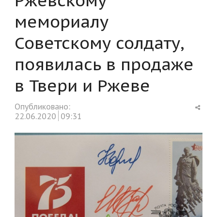
мемориалу
Советскому солдату,
появилась в продаже
в Твери и Ржеве
Shar
Опубликовано:
this
22.06.2020
09:31
post