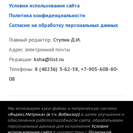
Условия использования сайта
Политика конфиденциальности
Согласие на обработку персональных данных
Главный редактор:
Ступин Д.И.
Адрес электронной почты
Редакции:
ksha@list.ru
Телефоны:
8 (48236) 3-62-58, +7-905-608-80-
08
Мы используем куки-файлы и метрическую систему
«Яндекс.Метрика» (в т.ч. Вебвизор)
в целях улучшения и
обеспечения работоспособности сайта, обрабатываем
персональные данные для исполнения
Условия
использования сайта
в соответствии с
Политикой