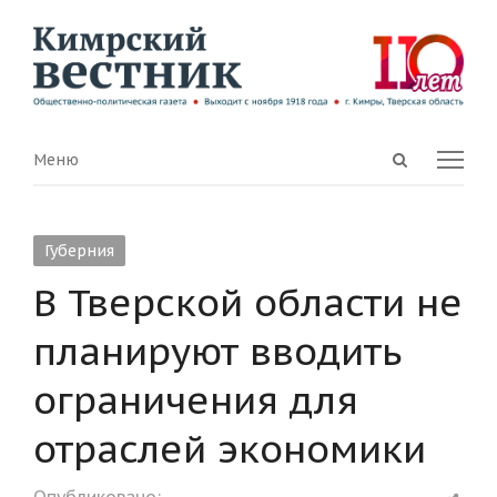
Open
Menu
Меню
search
panel
Губерния
В Тверской области не
планируют вводить
ограничения для
отраслей экономики
Shar
Опубликовано: