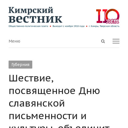
Open
Menu
Меню
search
panel
Губерния
Шествие,
посвященное Дню
славянской
письменности и
культуры, объединит