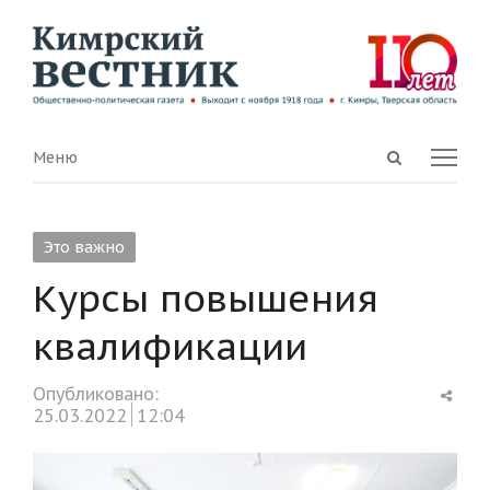
Open
Menu
Меню
search
panel
Это важно
Курсы повышения
квалификации
Shar
Опубликовано:
this
25.03.2022
12:04
post