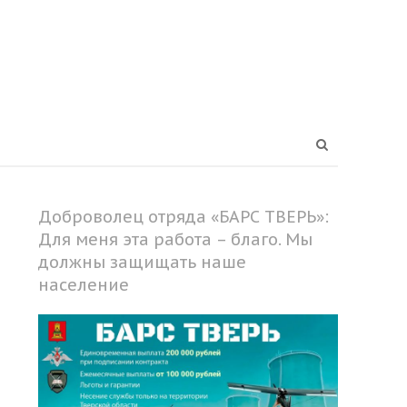
Open
search
panel
Доброволец отряда «БАРС ТВЕРЬ»:
Для меня эта работа – благо. Мы
должны защищать наше
население
Share
this