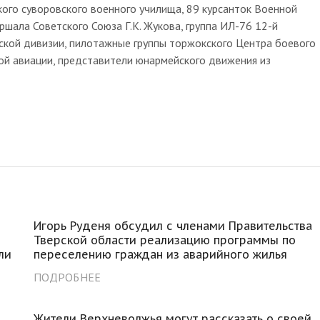
кого суворовского военного училища, 89 курсанток Военной
ала Советского Союза Г.К. Жукова, группа ИЛ-76 12-й
ской дивизии, пилотажные группы торжокского Центра боевого
ой авиации, представители юнармейского движения из
Игорь Руденя обсудил с членами Правительства
Тверской области реализацию программы по
ли
переселению граждан из аварийного жилья
ПОДРОБНЕЕ
Жители Верхневолжья могут рассказать о своей