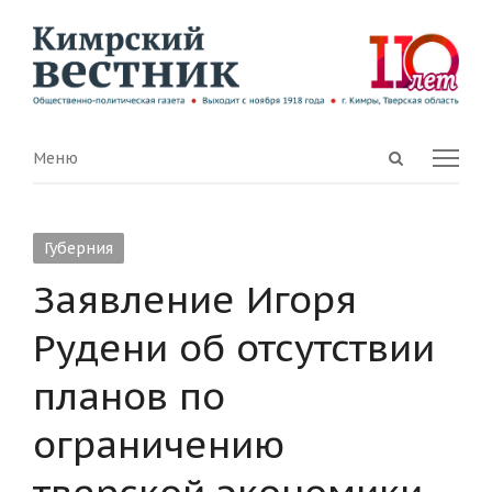
Open
Menu
Меню
search
panel
Губерния
Заявление Игоря
Рудени об отсутствии
планов по
ограничению
тверской экономики