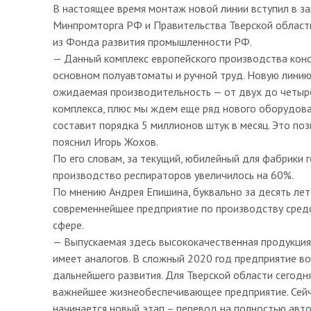
В настоящее время монтаж новой линии вступил в 
Минпромторга РФ и Правительства Тверской области
из Фонда развития промышленности РФ.
— Данный комплекс европейского производства констр
основном полуавтоматы и ручной труд. Новую линию
ожидаемая производительность — от двух до четыре
комплекса, плюс мы ждем еще ряд нового оборудова
составит порядка 5 миллионов штук в месяц. Это по
пояснил Игорь Жохов.
По его словам, за текущий, юбилейный для фабрики г
производство респираторов увеличилось на 60%.
По мнению Андрея Епишина, буквально за десять лет
современнейшее предприятие по производству средс
сфере.
— Выпускаемая здесь высококачественная продукция,
имеет аналогов. В сложный 2020 год предприятие в
дальнейшего развития. Для Тверской области сегодня
важнейшее жизнеобеспечивающее предприятие. Сейч
начинается новый этап – перевод на полностью авт