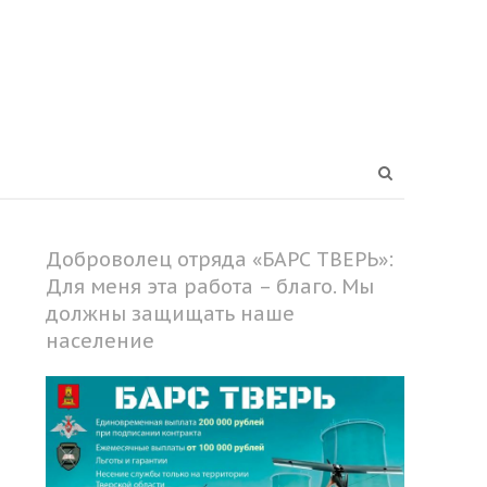
Open
search
panel
Доброволец отряда «БАРС ТВЕРЬ»:
Для меня эта работа – благо. Мы
должны защищать наше
население
Share
this