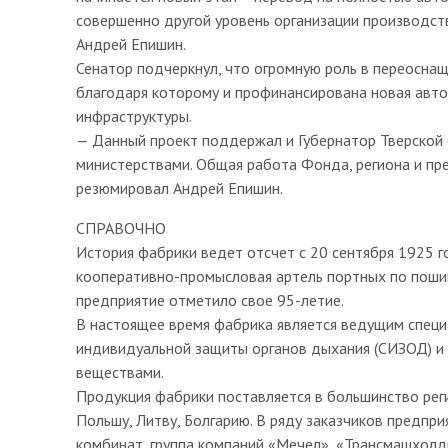
совершенно другой уровень организации производств
Андрей Епишин.
Сенатор подчеркнул, что огромную роль в переосна
благодаря которому и профинансирована новая авто
инфраструктуры.
— Данный проект поддержал и Губернатор Тверской 
министерствами. Общая работа Фонда, региона и пр
резюмировал Андрей Епишин.
СПРАВОЧНО
История фабрики ведет отсчет с 20 сентября 1925 г
кооперативно-промысловая артель портных по пошив
предприятие отметило свое 95-летие.
В настоящее время фабрика является ведущим спец
индивидуальной защиты органов дыхания (СИЗОД) и 
веществами.
Продукция фабрики поставляется в большинство реги
Польшу, Литву, Болгарию. В ряду заказчиков предпр
комбинат, группа компаний «Мечел», «Трансмашхолд