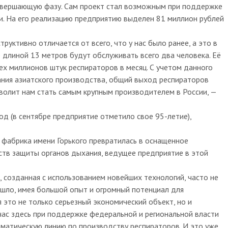
завершающую фазу. Сам проект стал возможным при поддержке
. На его реализацию предприятию выделен 81 миллион рублей
уктивно отличается от всего, что у нас было ранее, а это в
 длиной 13 метров будут обслуживать всего два человека. Её
х миллионов штук респираторов в месяц. С учетом данного
ния азиатского производства, общий выход респираторов
зволит нам стать самым крупным производителем в России, —
од (в сентябре предприятие отметило свое 95-летие),
 фабрика имени Горького превратилась в оснащенное
тв защиты органов дыхания, ведущее предприятие в этой
 созданная с использованием новейших технологий, часто не
ошло, имея большой опыт и огромный потенциал для
 это не только серьезный экономический объект, но и
ас здесь при поддержке федеральной и региональной власти
оматическую линию по производству респираторов. И это уже