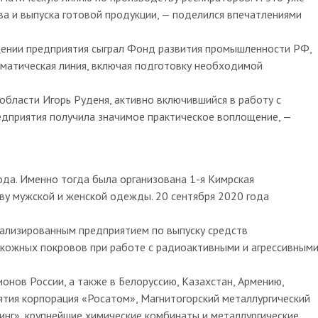
а и выпуска готовой продукции, — поделился впечатлениями
щении предприятия сыграл Фонд развития промышленности РФ,
матическая линия, включая подготовку необходимой
области Игорь Руденя, активно включившийся в работу с
едприятия получила значимое практическое воплощение, —
ода. Именно тогда была организована 1-я Кимрская
у мужской и женской одежды. 20 сентября 2020 года
иализированным предприятием по выпуску средств
кожных покровов при работе с радиоактивными и агрессивным
онов России, а также в Белоруссию, Казахстан, Армению,
иятия корпорация «Росатом», Магнитогорский металлургический
инг», крупнейшие химические комбинаты и металлургические