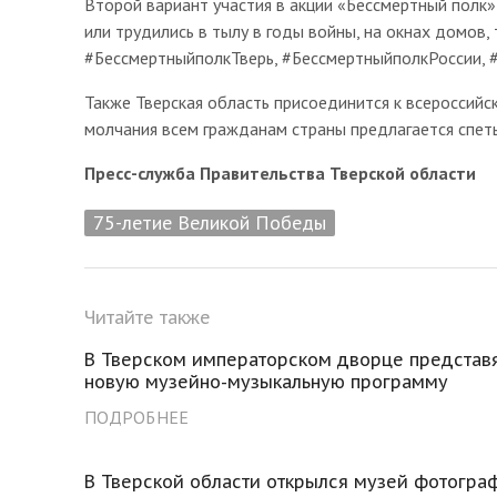
Второй вариант участия в акции «Бессмертный полк
или трудились в тылу в годы войны, на окнах домов,
#БессмертныйполкТверь, #БессмертныйполкРоссии, 
Также Тверская область присоединится к всероссийс
молчания всем гражданам страны предлагается спет
Пресс-служба Правительства Тверской области
75-летие Великой Победы
Читайте также
В Тверском императорском дворце представ
новую музейно-музыкальную программу
ПОДРОБНЕЕ
В Тверской области открылся музей фотогра