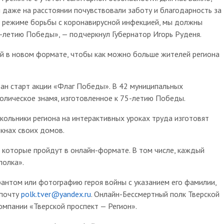
даже на расстоянии почувствовали заботу и благодарность за
е в режиме борьбы с коронавирусной инфекцией, мы должны
5-летию Победы», — подчеркнул Губернатор Игорь Руденя.
й в новом формате, чтобы как можно больше жителей региона
дан старт акции «Флаг Победы». В 42 муниципальных
олическое знамя, изготовленное к 75-летию Победы.
кольники региона на интерактивных уроках труда изготовят
окнах своих домов.
 которые пройдут в онлайн-формате. В том числе, каждый
полка».
рантом или фотографию героя войны с указанием его фамилии,
 почту
polk.tver@yandex.ru
. Онлайн-Бессмертный полк Тверской
омпании «Тверской проспект — Регион».