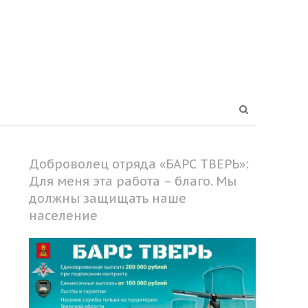
Open
search
panel
Доброволец отряда «БАРС ТВЕРЬ»:
Для меня эта работа – благо. Мы
должны защищать наше
население
Share
this