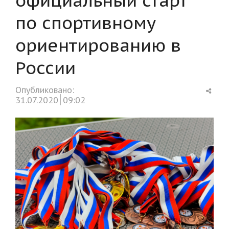
по спортивному
ориентированию в
России
Shar
Опубликовано:
this
31.07.2020
09:02
post