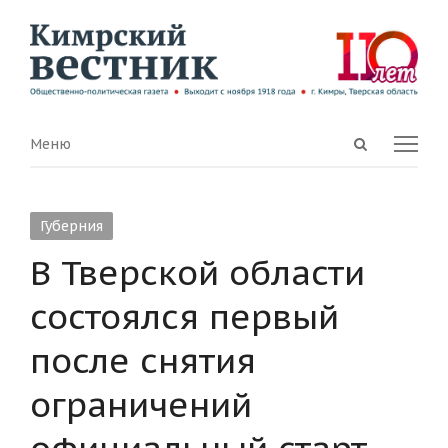
Open
Menu
Меню
search
panel
Губерния
В Тверской области
состоялся первый
после снятия
ограничений
официальный старт