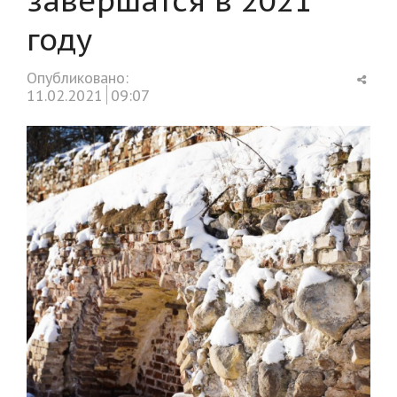
году
Shar
Опубликовано:
this
11.02.2021
09:07
post