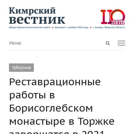
Open
Menu
Меню
search
panel
Губерния
Реставрационные
работы в
Борисоглебском
монастыре в Торжке
завершатся в 2021