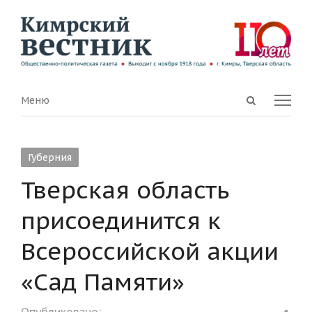
Open
Menu
Меню
search
panel
Губерния
Тверская область
присоединится к
Всероссийской акции
«Сад Памяти»
Shar
Опубликовано: